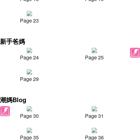
Page 23
新手爸媽
Page 24
Page 25
Page 29
潮媽Blog
Page 30
Page 31
Page 35
Page 36