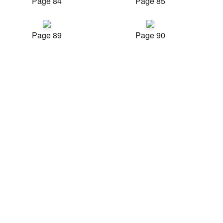
Page 84
Page 85
Page 89
Page 90