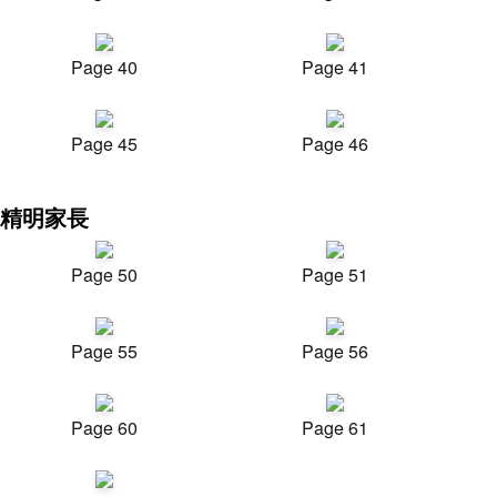
Page 40
Page 41
Page 45
Page 46
精明家長
Page 50
Page 51
Page 55
Page 56
Page 60
Page 61