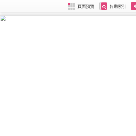
頁面預覽
各期索引