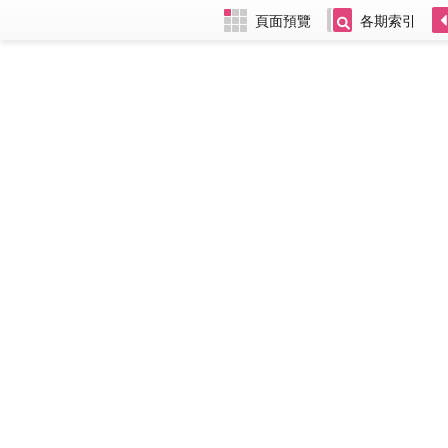
頁面預覽
各期索引