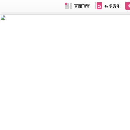
頁面預覽
各期索引