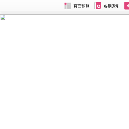
頁面預覽
各期索引