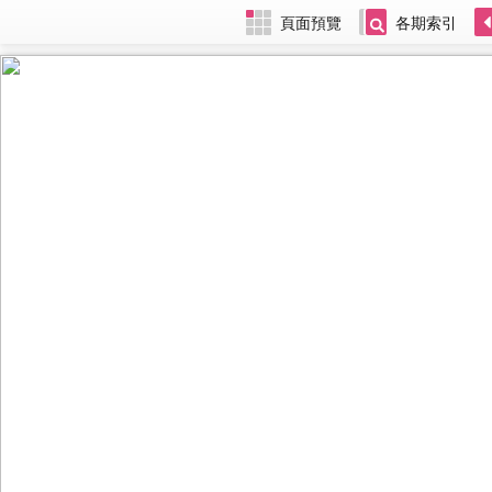
頁面預覽
各期索引