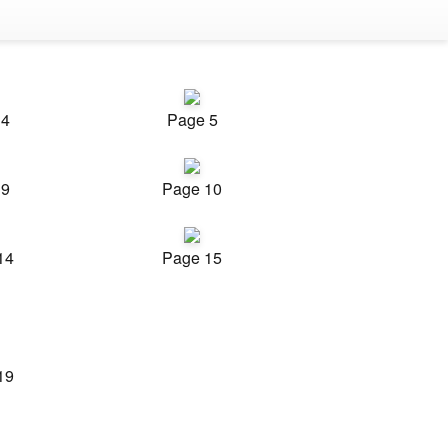
 4
Page 5
 9
Page 10
14
Page 15
19