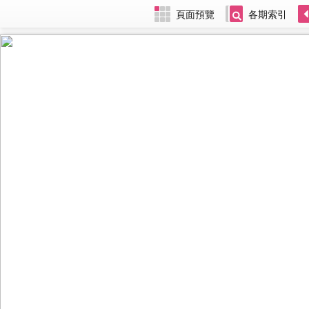
頁面預覽
各期索引