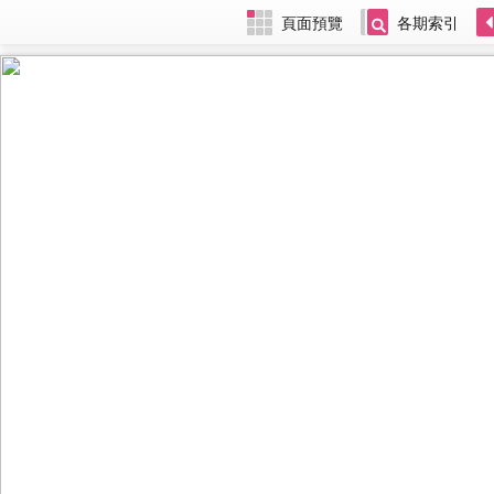
頁面預覽
各期索引