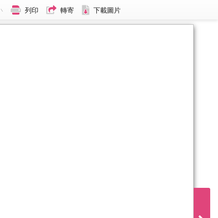
小
列印
轉寄
下載圖片