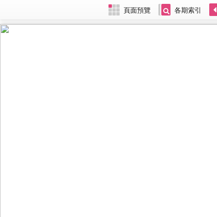
頁面預覽
各期索引