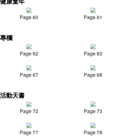
健康童年
Page 60
Page 61
專欄
Page 62
Page 63
Page 67
Page 68
活動天書
Page 72
Page 73
Page 77
Page 78