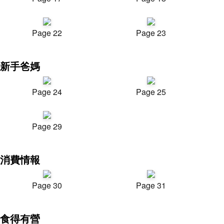
Page 22
Page 23
新手爸媽
Page 24
Page 25
Page 29
消費情報
Page 30
Page 31
食得有營