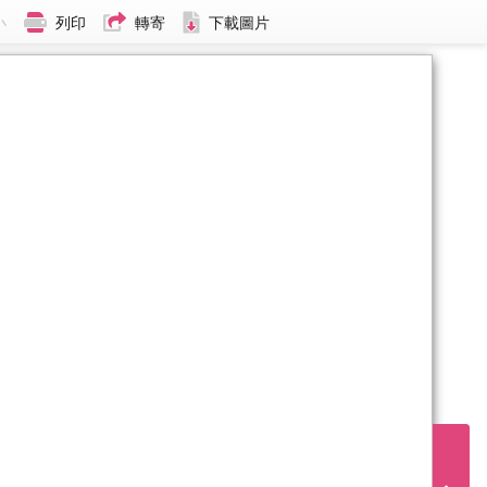
小
列印
轉寄
下載圖片