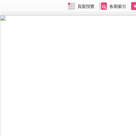
頁面預覽
各期索引