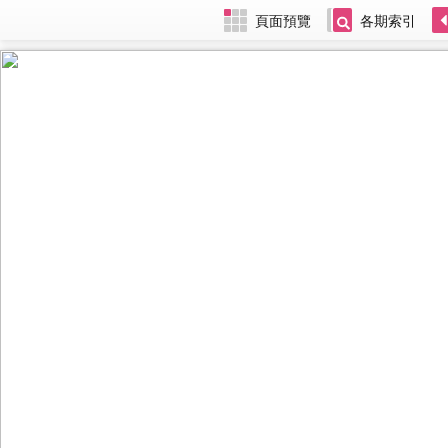
頁面預覽
各期索引