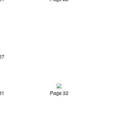
27
31
Page 32