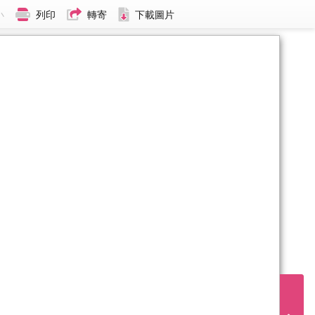
小
列印
轉寄
下載圖片