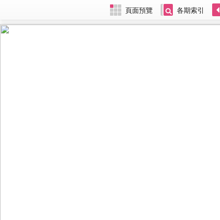
頁面預覽
各期索引