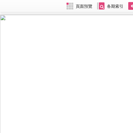
頁面預覽
各期索引