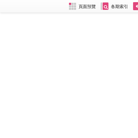
頁面預覽
各期索引