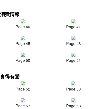
消費情報
Page 40
Page 41
Page 45
Page 46
Page 50
Page 51
食得有營
Page 52
Page 53
Page 57
Page 58