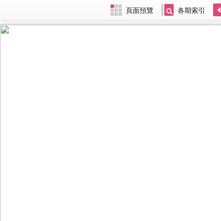
頁面預覽
各期索引