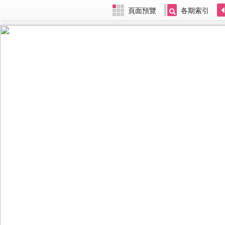
頁面預覽
各期索引