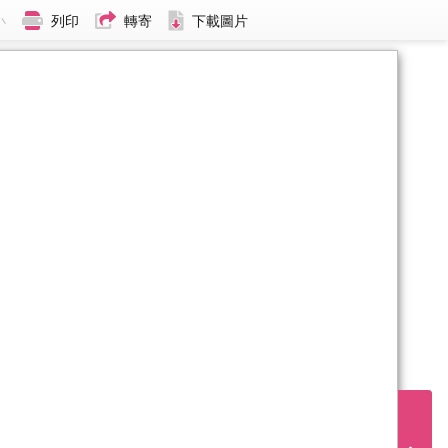
小
列印
轉寄
下載圖片