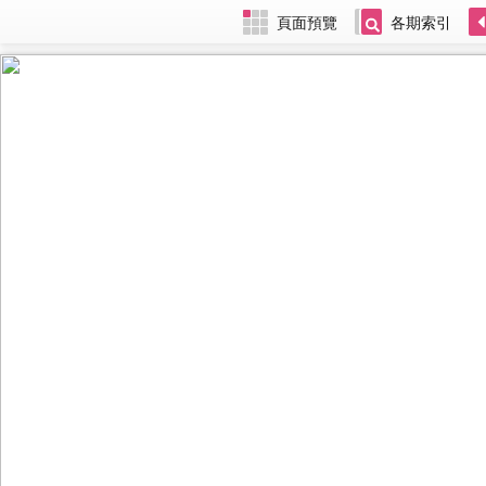
頁面預覽
各期索引