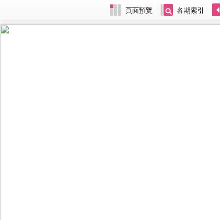
頁面預覽
各期索引