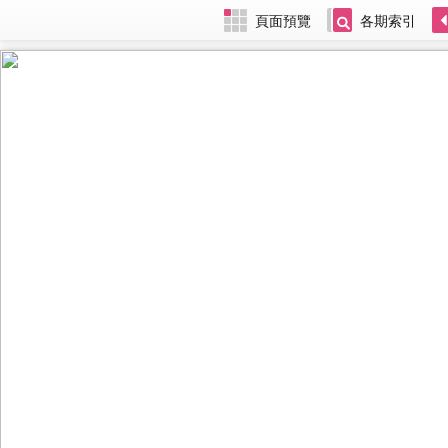
頁面預覽
各期索引