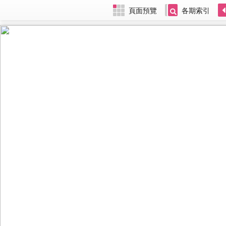
頁面預覽
各期索引