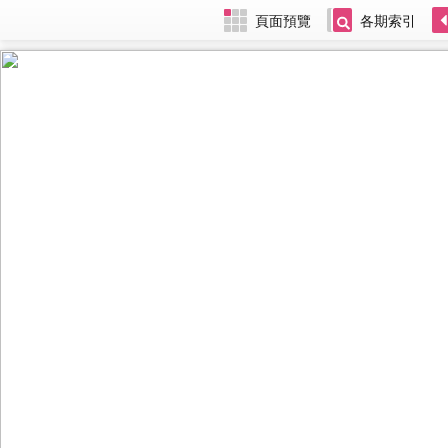
頁面預覽
各期索引