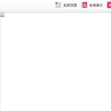
頁面預覽
各期索引