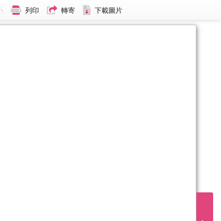
小
列印
轉寄
下載圖片