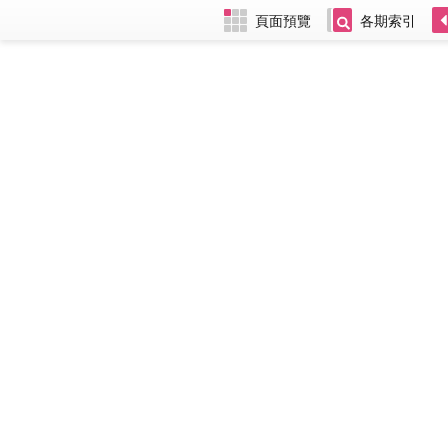
頁面預覽
各期索引