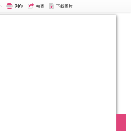
小
列印
轉寄
下載圖片