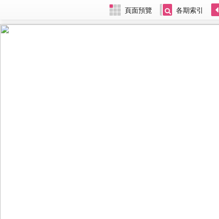
頁面預覽
各期索引