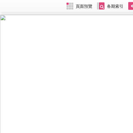
頁面預覽
各期索引