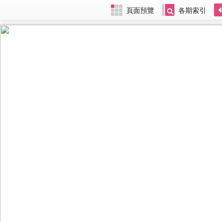
頁面預覽
各期索引