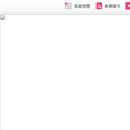
頁面預覽
各期索引