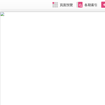
頁面預覽
各期索引