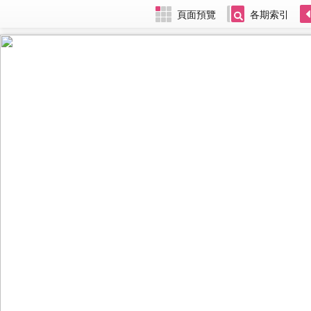
頁面預覽
各期索引