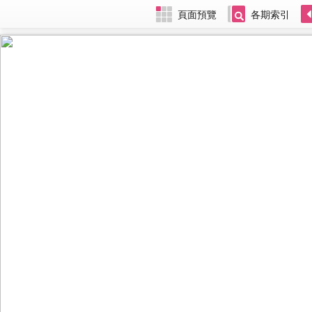
頁面預覽
各期索引