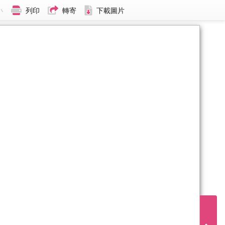
小
列印
轉寄
下載圖片