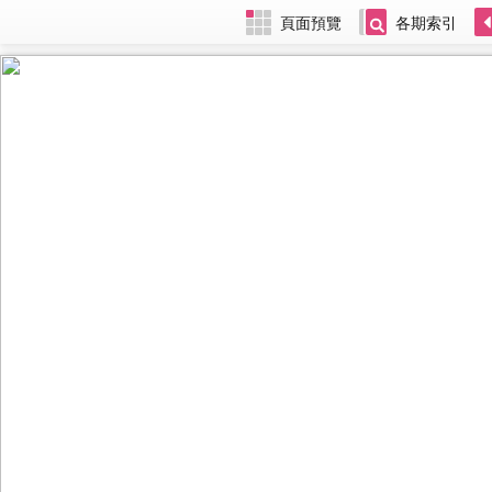
頁面預覽
各期索引