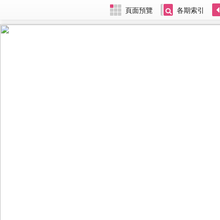
頁面預覽
各期索引