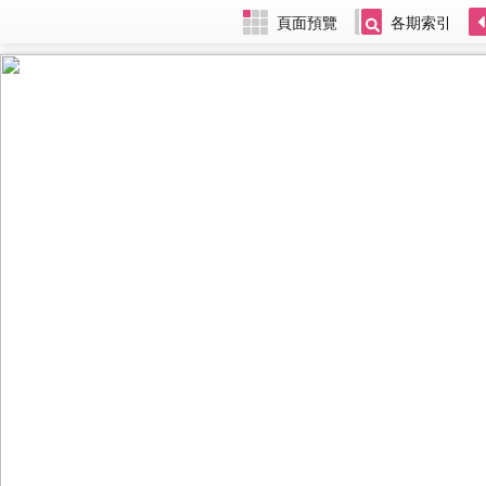
頁面預覽
各期索引