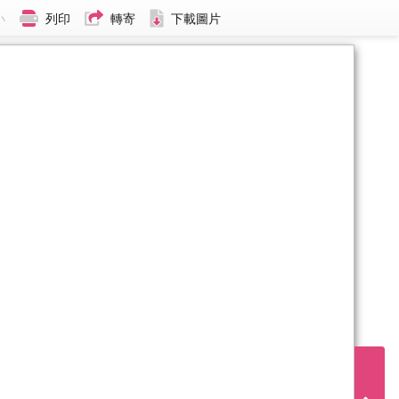
小
列印
轉寄
下載圖片