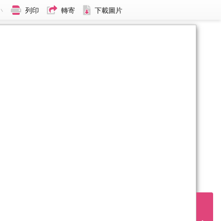
小
列印
轉寄
下載圖片