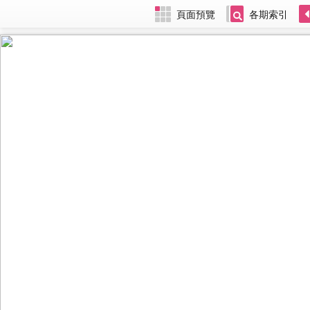
頁面預覽
各期索引