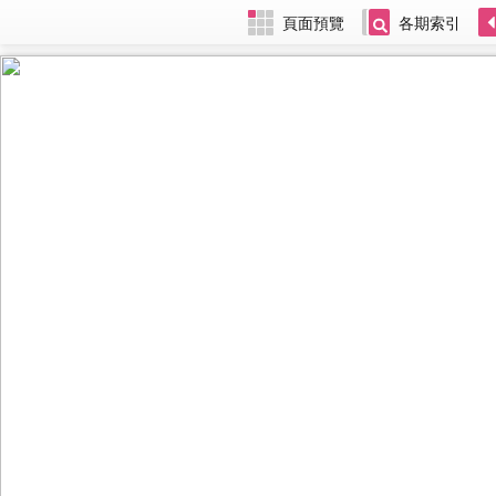
頁面預覽
各期索引