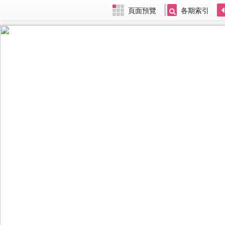
頁面預覽
各期索引