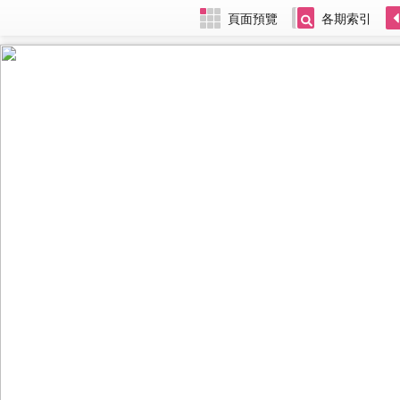
頁面預覽
各期索引